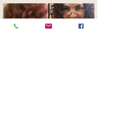
¡Permítanos mostrarle cómo hacer que sus
ondas o rizos se destaquen! En Enchanting
Salon Boutique, nuestro equipo de estilistas
realizará el Servicio de transformación
DevaCurl con sus increíbles productos que
dejan la humedad en su cabello para
combatir el encrespamiento y definir el rizo.
patrón que dura días. Su servicio incluirá
educación sobre el producto para duplicar